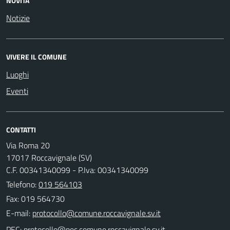
NOVITÀ
Notizie
VIVERE IL COMUNE
Luoghi
Eventi
CONTATTI
Via Roma 20
17017 Roccavignale (SV)
C.F. 00341340099 - P.Iva: 00341340099
Telefono:
019 564103
Fax: 019 564730
E-mail:
PEC: