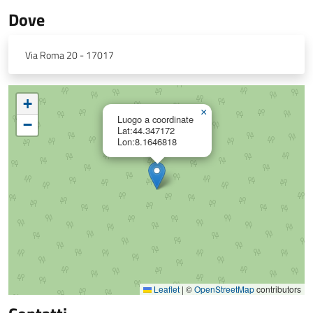
Dove
Via Roma 20 - 17017
+
×
Luogo a coordinate
−
Lat:44.347172
Lon:8.1646818
Leaflet
|
©
OpenStreetMap
contributors