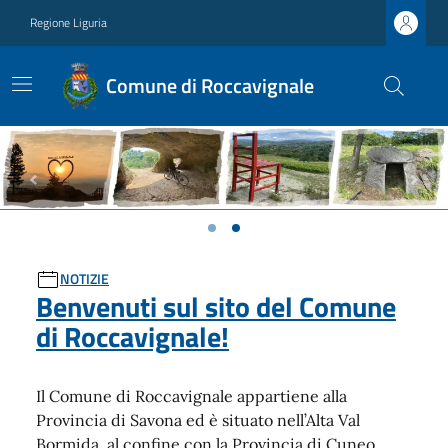
Regione Liguria
Comune di Roccavignale
Previous
Next
Ultime notizie
NOTIZIE
Benvenuti sul sito del Comune
di Roccavignale!
Il Comune di Roccavignale appartiene alla
Provincia di Savona ed è situato nell’Alta Val
Bormida, al confine con la Provincia di Cuneo.