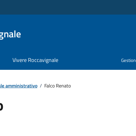
gnale
Vivere Roccavignale
Gestione
le amministrativo
/
Falco Renato
o