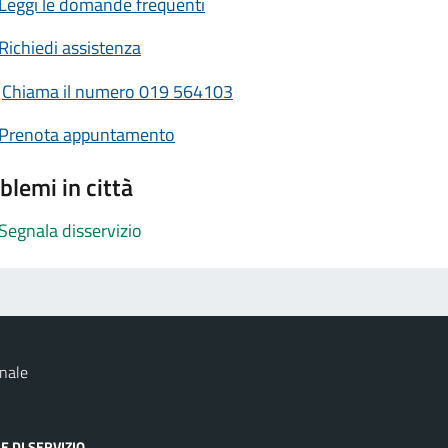
Leggi le domande frequenti
Richiedi assistenza
Chiama il numero 019 564103
Prenota appuntamento
blemi in città
Segnala disservizio
nale
E DI SERVIZIO