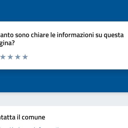
anto sono chiare le informazioni su questa
gina?
a da 1 a 5 stelle la pagina
ta 1 stelle su 5
Valuta 2 stelle su 5
Valuta 3 stelle su 5
Valuta 4 stelle su 5
Valuta 5 stelle su 5
tatta il comune