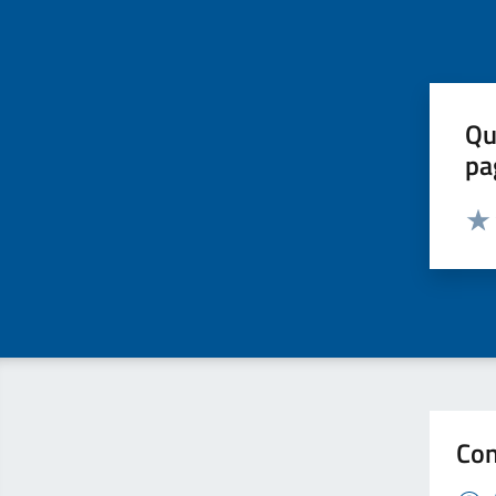
Qu
pa
Valut
Valu
Con