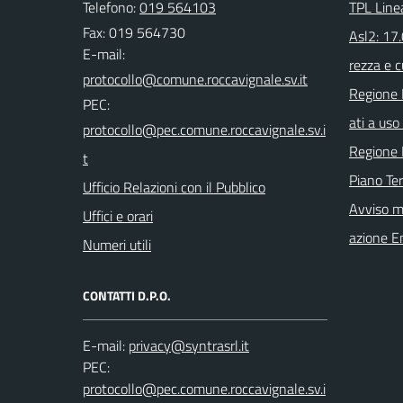
Telefono:
019 564103
TPL Line
Fax: 019 564730
Asl2: 17
E-mail:
rezza e c
Regione 
PEC:
ati a uso 
Regione 
Piano Ter
Ufficio Relazioni con il Pubblico
Avviso m
Uffici e orari
azione E
Numeri utili
CONTATTI D.P.O.
E-mail:
PEC: