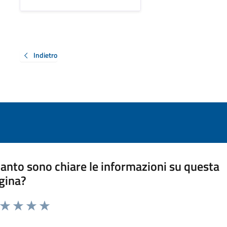
Indietro
anto sono chiare le informazioni su questa
gina?
a da 1 a 5 stelle la pagina
ta 1 stelle su 5
Valuta 2 stelle su 5
Valuta 3 stelle su 5
Valuta 4 stelle su 5
Valuta 5 stelle su 5